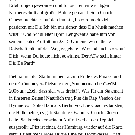
Erfahrungen gewonnen und für sich einen wichtigen
Karriereschritt auf großer Bühne gemacht. Sein Coach
Clueso brachte es auf den Punkt: „Es wird noch viel
passieren mit Dir. Ich bin mir sicher, dass Du Musik machen
wirst.“ Und Schulleiter Björn Lengwenus hatte ihm vor
seinem späten Auftritt um 23.15 Uhr eine wesentliche
Botschaft mit auf den Weg gegeben: „Wir sind auch stolz auf
Dich, wenn Du heute nicht gewinnst. Der ATw steht hinter
Dir. Be Part!“
Piet trat mit der Startnummer 12 zum Ende des Finales und
dem Grönemeyer-Titelsong der „Sommermärchen“-WM
2006 an: „Zeit, dass sich was dreht!“. Was für ein Statement
in finsteren Zeiten! Natürlich trug Piet die Rap-Version der
Hymne von Soho Bani aus Berlin vor. Die Coaches tanzten,
die Halle bebte, es gab Standing Ovations. Coach Clueso
hatte Piet bereits vor seinem Auftritt verbal den Teppich
ausgerollt: „Piet ist einer, der Hamburg wieder auf die Karte
setzt. Er hat mehr Flow als die Elbe bei Hochwasser. Er ist