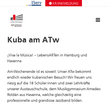
Zum
KRANKMELDUNG
Inhalt
springen
Kuba am ATw
¡Viva la Música! – LebensARTen in Hamburg und
Havanna
Am Wochenende ist es soweit: Unser ATw bekommt
endlich wieder kubanischen Besuch! Wir freuen uns
riesig auf die 18 Schüler:innen und zwei Lehrkräfte
unserer Austauschschule, dem Musikgymnasium Amadeo
Roldán aus Havanna, welche gleichzeitig eine
professionelle und grandiose Jazzband bilden.