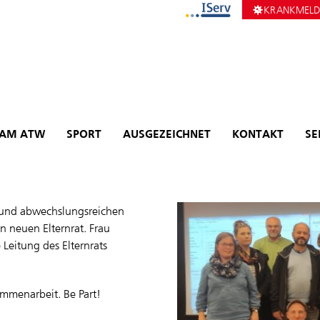
KRANKMEL
 AM ATW
SPORT
AUSGEZEICHNET
KONTAKT
SE
n und abwechslungsreichen
n neuen Elternrat. Frau
Leitung des Elternrats
mmenarbeit. Be Part!