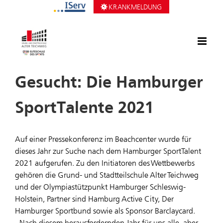
Zum
KRANKMELDUNG
Inhalt
springen
Gesucht: Die Hamburger
SportTalente 2021
Auf einer Pressekonferenz im Beachcenter wurde für
dieses Jahr zur Suche nach dem Hamburger SportTalent
2021 aufgerufen. Zu den Initiatoren des Wettbewerbs
gehören die Grund- und Stadtteilschule Alter Teichweg
und der Olympiastützpunkt Hamburger Schleswig-
Holstein, Partner sind Hamburg Active City, Der
Hamburger Sportbund sowie als Sponsor Barclaycard.
„Nach diesem herausfordernden Jahr für uns alle, aber